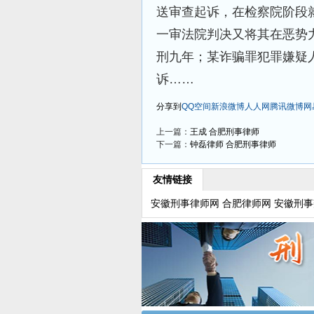
送审查起诉，在检察院阶段
一审法院判决又将其在恶势
刑九年；某诈骗罪犯罪嫌疑
诉……
分享到
QQ空间
新浪微博
人人网
腾讯微博
网
上一篇：
王成 合肥刑事律师
下一篇：
钟磊律师 合肥刑事律师
友情链接
安徽刑事律师网
合肥律师网
安徽刑事