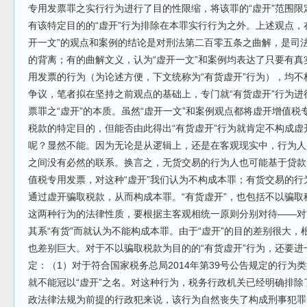
专用发票罪之实行行为进行了目的性限缩，将该罪的“虚开”范围
有该特定目的的“虚开”行为排除在本罪实行行为之外。上述观点，
开一文”的观点和案例的结论是对刑法第二百零五条之曲解，是司
的背离；有的曲解文义，认为“虚开一文”和案例均表达了只要有
用发票的行为（为论述方便，下文统称为“有货虚开”行为），均不
争议，笔者拟在坚持之前观点的基础上，专门就“有货虚开”行为
票罪之“虚开”的本质。虽然“虚开一文”和案例观点都将虚开增值税
税款的特定目的，但能否由此得出“有货虚开”行为就肯定不构成
呢？显然不能。因为无论是从逻辑上，还是在客观现实中，行为人
之间没有必然的联系。换言之，无货交易的行为人也可能基于贷款
值税专用发票，对这种“虚开”我们认为不构成本罪；有货交易的
通过虚开骗取税款，从而构成本罪。“有货虚开”，也包括不以骗
这两种行为的法律性质，要根据主客观相统一原则分别对待——对
其系“有货”而就认为不能构成本罪。由于“虚开”的目的差别很大
也差别巨大。对于不以骗取税款为目的的“有货虚开”行为，还要
定：（1）对于符合国家税务总局2014年第39号公告规定的行
就不能冠以“虚开”之名。对这种行为，税务行政机关已经明确排
政法律法规为前提的行政犯来说，该行为自然丧失了构成刑事犯罪