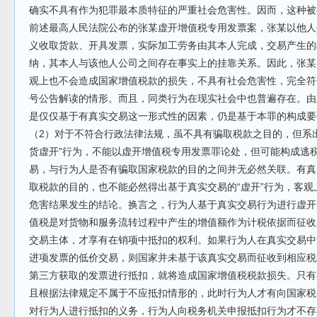
确实不具有作为犯罪最本质特征的严重社会危害性。因而，这种被
前述最高人民法院公布的张某虚开增值税专用发票案，张某以他人
义收取货款、开具发票，实际加工劳务由其本人完成，交易产生的
纳，其本人与该他人公司之间存在事实上的挂靠关系。因此，张某
观上也不会造成国家增值税款的损失，不具有社会危害性，完全符合
号公告解读的情形。而且，同类行为在现实社会中也普遍存在。由
是仅仅基于有真实交易这一形式性的因素，仍是基于本罪的构成要
（2）对于不符合行政法律法规，虽不具有骗取税款之目的，但系
货虚开”行为，不能以虚开增值税专用发票罪论处，但可能构成逃
易，与行为人是否有骗取国家税款的目的之间并无必然关联。有真
取税款的目的，也不能必然得出基于真实交易的“虚开”行为，客
危害结果发生的结论。换言之，行为人基于真实交易行为进行虚开
值税是对货物和服务流转过程中产生的增值额作为计税依据而征收
交易主体，才享有在销项中抵扣的权利。如果行为人在真实交易中
进项发票的低价交易，则国家并未基于该真实交易而征收到相应税
第三方获取的发票进行抵扣，就将造成国家增值税税款损失。只有
且根据法律规定不属于不应抵扣情形的，此时行为人才有向国家税
对行为人进行抵扣的义务，行为人向税务机关申报抵扣行为才不存