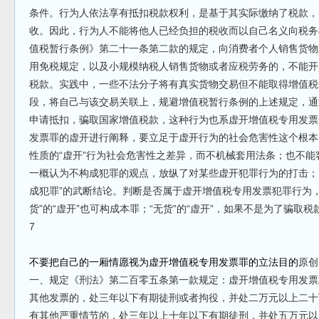
条件。行为人依法享有抵扣税款权利，是基于其实际缴纳了税款，
收。因此，行为人不能将他人已经负担的税收而以自己名义向税务
值税暂行条例》第二十一条第二款的规定，向消费者个人销售货物
用免税规定，以及小规模纳税人销售货物或者应税劳务的，不能开
税款。实践中，一些不法分子将有真实货物交易但不能取得增值税
段，将自己与该交易关联上，规避增值税暂行条例的上述规定，通
申请抵扣，骗取国家增值税款，这种行为也系虚开增值税专用发票
发票罪的虚开进行阐释，要立足于虚开行为的社会危害性这个根本
性质的“虚开”行为社会危害性之差异，而不机械套用法条；也不
一概认为不构成犯罪的观点，放纵了对某些虚开犯罪行为的打击；
成犯罪”的武断结论。判断是否属于虚开增值税专用发票犯罪行为，不
货”的“虚开”也可构成本罪；“无货”的“虚开”，如果不是为了骗
7
不要把自己的一厢情愿视为虚开增值税专用发票罪的立法目的
原创
一、规定《刑法》第二百零五条第一款规定：虚开增值税专用发票
其他发票的，处三年以下有期徒刑或者拘役，并处二万元以上二十
有其他严重情节的，处三年以上十年以下有期徒刑，并处五万元以