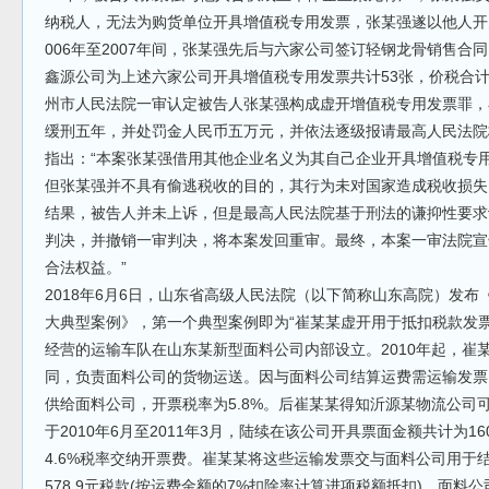
纳税人，无法为购货单位开具增值税专用发票，张某强遂以他人开
006年至2007年间，张某强先后与六家公司签订轻钢龙骨销售
鑫源公司为上述六家公司开具增值税专用发票共计53张，价税合计44577
州市人民法院一审认定被告人张某强构成虚开增值税专用发票罪，
缓刑五年，并处罚金人民币五万元，并依法逐级报请最高人民法院
指出：“本案张某强借用其他企业名义为其自己企业开具增值税专
但张某强并不具有偷逃税收的目的，其行为未对国家造成税收损失
结果，被告人并未上诉，但是最高人民法院基于刑法的谦抑性要求
判决，并撤销一审判决，将本案发回重审。最终，本案一审法院宣
合法权益。”
2018年6月6日，山东省高级人民法院（以下简称山东高院）发
大典型案例》，第一个典型案例即为“崔某某虚开用于抵扣税款发
经营的运输车队在山东某新型面料公司内部设立。2010年起，崔
同，负责面料公司的货物运送。因与面料公司结算运费需运输发票
供给面料公司，开票税率为5.8%。后崔某某得知沂源某物流公司
于2010年6月至2011年3月，陆续在该公司开具票面金额共计为1
4.6%税率交纳开票费。崔某某将这些运输发票交与面料公司用于
578.9元税款(按运费金额的7%扣除率计算进项税额抵扣)。面