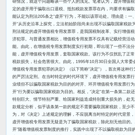
研情况，就这个问题略谈一些个人的浅见。笔者认为，虚开增值税
定的虚开用于骗取出口退税、抵扣税款发票罪在内，均要求有骗取
能认定为刑法205条之“虚开”行为，不能以该罪论处。理由是：一
开”从历史沿革上探究，立法初始阶段尚未出现不以骗取国家税款
刑法规定的虚开增值税专用发票罪，是我国税制改革、实行增值税
济犯罪。与普通发票相比，增值税专用发票不仅具有记载经营活动
能。由此，在增值税专用发票制度实行初期，即出现了一些不法分
能，虚开增值税专用发票，套取国家税款。该行为不仅扰乱了正常
税款损失，社会危害很大。由此，1995年10月30日全国人大常
增值税专用发票犯罪的决定》（以下简称“决定”），首次将这种
的严厉法定刑。在当时特定的时代环境下，虚开增值税专用发票行
业绩但不以骗取国家税款为目的的对开、环开增值税专用发票行为尚
开”行为要以骗取国家税款为目的。相反，“决定”在第一条第二款
特别巨大、情节特别严重、给国家利益造成特别重大损失的，处无
款规定分析，似乎该条第一款的规定不需要骗取国家税款，至少不
为，对《决定》上述规定的理解，不应脱离当时特定的时代背景，
虚开增值税专用发票无疑是为了骗取国家税款，除此别无他目的。
开”随着增值税发票制度的推行，实践中出现了不以骗取税款为目