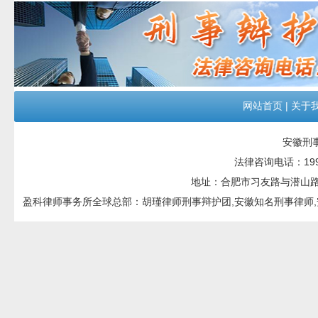
网站首页
|
关于
安徽刑
法律咨询电话：199551
地址：合肥市习友路与潜山路交口
盈科律师事务所全球总部：胡瑾律师刑事辩护团,安徽知名刑事律师,