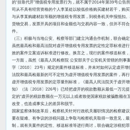
的“挂靠代开”增值税专用发票行为，就不属于2014年第39号公告
司从不具有经营资格的个人李某处以较低价格购买建材若干，购买
与从李某购建材款等额的增值税专用发票，到税务机关申报抵扣。
货物交易，发票开具的项目和金额也与交易内容一致，但并不符合20
件。
（三）积极与当地公安、检察等部门建立沟通合作机制，联合确定
虽然最高检和最高法院对虚开增值税专用发票的定性定罪标准进行
效的案件立案追诉标准进行修改。换言之，现行的案件移送标准，
一方面，虽然《最高人民检察院 公安部关于公安机关管辖的刑事
字〔2010〕 23号）规定的案件移送标准，并未对如何认定虚开
法院和最高检最新的可不定性为虚开增值税专用发票的案件，再行
虚开增值税专用发票的定罪量刑标准，《最高人民法院关于虚开增
知》（法〔2018〕226号）已经把虚开的税款数额从最低一万元提
定的“虚开的税款数额在一万元以上或者致使国家税款被骗数额在
改变，也造成事实上的差异和脱节。
国家监察体制改革后，检察机关针对行政机关履职情况的检察建议
要在疑难、有争议的涉税问题上争取与检察机关取得一致意见，最
制，就有关案件的定性、移送标准等进行商讨，联合确定涉税犯罪