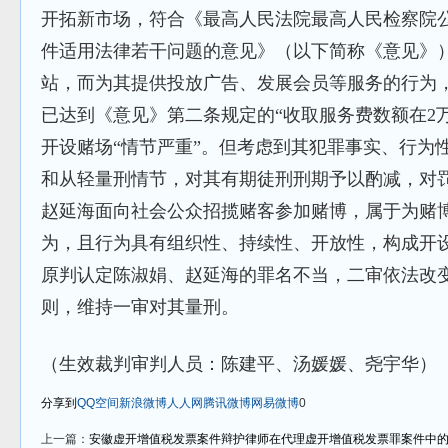
开拓新市场，符合《最高人民法院最高人民检察院
件适用法律若干问题的意见》（以下简称《意见》
站，而为其提供投放广告、发展会员等服务的行为
已达到《意见》第二条规定的“收取服务费数额在2
开设赌场“情节严重”。但考虑到其犯罪事实、行为
和从轻量刑情节，对其有期徒刑刑期予以酌减，对
赵延海面向社会公众招揽赌客参加赌博，属于为赌
为，且行为具有组织性、持续性、开放性，构成开设
原判认定陈淑娟、赵延海的罪名不当，二审依法改
则，维持一审对其量刑。
（生效裁判审判人员：陈建平、汤媛媛、尧宇华）
分享到
QQ空间
新浪微博
人人网
腾讯微博
网易微博
0
上一篇：
安徽虚开增值税发票案件辩护律师在代理虚开增值税发票罪案件中